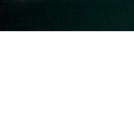
L’hiver, la saison la plus longue de la Laponie, dure
environ 200 jours. La neige, le clair de lune et les
Aurores Boréales créent une atmosphère
magique pour les activités à cette période de
l’année.
Et lorsque la couche de neige recouvre les
couleurs de l’automne, un nouveau monde plein
d’activités hivernales s’ouvre à vous. Vous aurez à
votre disposition une grande variété d’activités et
d’équipements pour vous garantir une aventure
inoubliable en Laponie.
Venez rencontrer de sympathiques huskys, faire