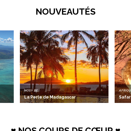
NOUVEAUTÉS
NOSY BE
AFRIQU
La Perle de Madagascar
Safar
♥ NOS COUPS DE CŒUR ♥