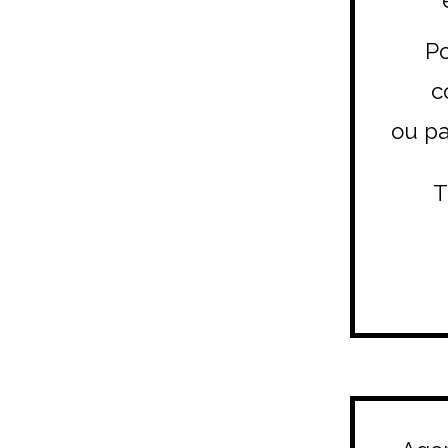
Po
c
ou pa
T