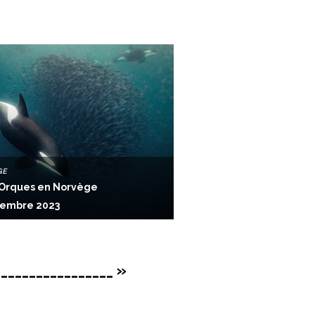
GE
Orques en Norvège
vembre 2023
_________________ »