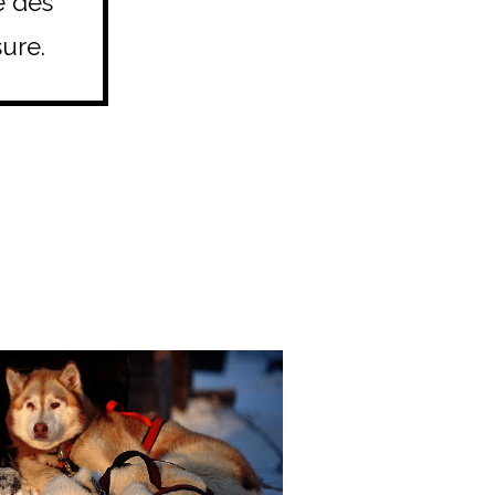
e des
ure.