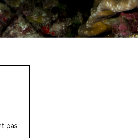
nt pas
.