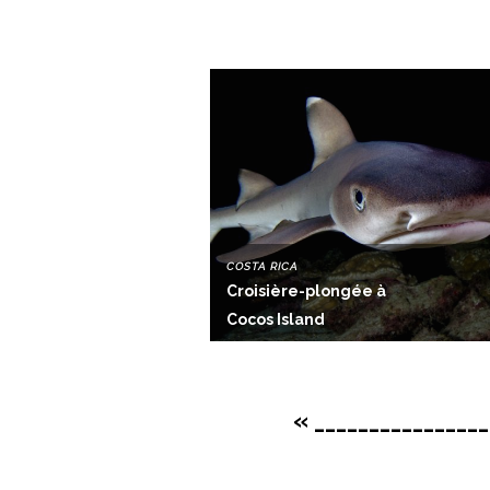
COSTA RICA
Croisière-plongée à
Cocos Island
« ________________