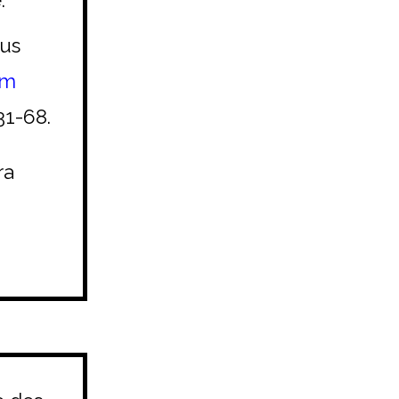
ous
om
31-68.
ra