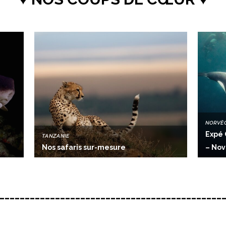
NORVÈ
Expé 
TANZANIE
Nos safaris sur-mesure
– No
____________________________________________